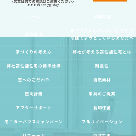
<営業目的での電話はご遠慮ください>
➤➤➤ ☎042-735-7877
ホーム
事業内容
まだお会いしていない注文住宅
注文住宅
を建てようとしているあなたへ
家づくりの考え方
弊社が考える高性能住宅とは
弊社高性能住宅の標準仕様
耐震性
窓へのこだわり
自然素材
照明計画
家具のご提案
アフターサポート
長期保証
モニターハウスキャンペーン
フルリノベーション