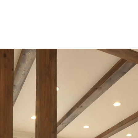
フロー
耐震性
外構工事
耐震等
窓へのこだわり
自然素材
照明計画
家具のご提案
アフターサポート
長期保証
モニターハウスキャンペーン