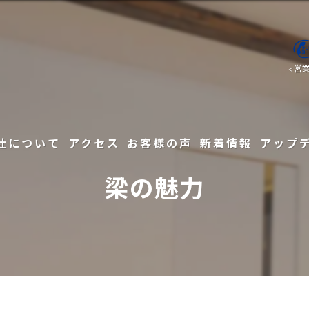
<営
社について
アクセス
お客様の声
新着情報
アップ
梁の魅力
会社概要
住宅デ
まだお会いしていない注文住宅を建てようとしているあなたへ
会社の原点とあゆみ
注文住
家づくりの考え方
スタッフ紹介
注文住
弊社が考える高性能住宅とは
内装工事
初めての方へ: 請け負いの形態
リフォ
弊社高性能住宅の標準仕様
外装工事