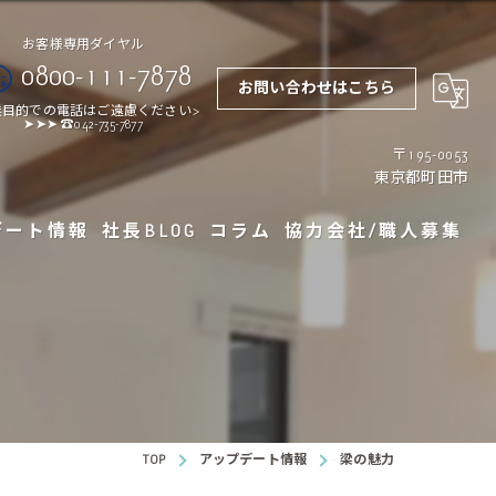
0800-111-7878
お問い合わせはこちら
業目的での電話はご遠慮ください>
➤➤➤ ☎042-735-7877
〒195-0053
東京都町田市
デート情報
社長BLOG
コラム
協力会社/職人募集
ザインと暮らしの質
宅の間取り決め方｜理想の住まいを実現するステップガイド
宅と建売住宅の違いとは？選び方のポイントを解説
TOP
アップデート情報
梁の魅力
ームで間取り変更する際のポイントと注意点