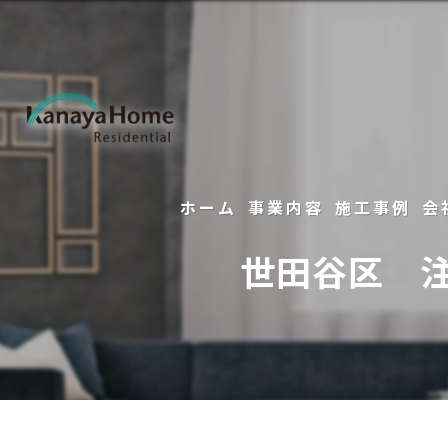
ホーム
事業内容
施工事例
会
世田谷区 
注文住宅
フルリノベーション
リフォーム
不動産