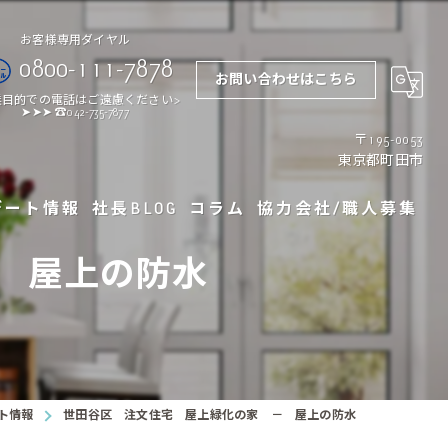
0800-111-7878
お問い合わせはこちら
業目的での電話はご遠慮ください>
➤➤➤ ☎042-735-7877
〒195-0053
東京都町田市
デート情報
社長BLOG
コラム
協力会社/職人募集
 屋上の防水
ザインと暮らしの質
宅の間取り決め方｜理想の住まいを実現するステップガイド
宅と建売住宅の違いとは？選び方のポイントを解説
ト情報
世田谷区 注文住宅 屋上緑化の家 － 屋上の防水
ームで間取り変更する際のポイントと注意点