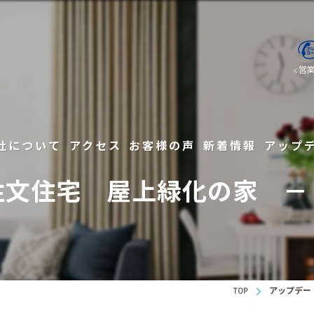
<営
社について
アクセス
お客様の声
新着情報
アップ
注文住宅 屋上緑化の家 －
会社概要
住宅デ
まだお会いしていない注文住宅を建てようとしているあなたへ
会社の原点とあゆみ
注文住
家づくりの考え方
スタッフ紹介
注文住
弊社が考える高性能住宅とは
内装工事
TOP
アップデー
初めての方へ: 請け負いの形態
リフォ
弊社高性能住宅の標準仕様
外装工事