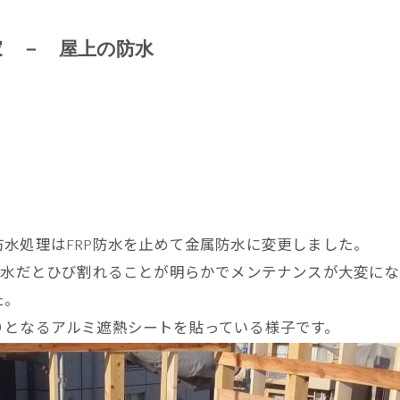
フロー
耐震性
外構工事
家 － 屋上の防水
耐震等
窓へのこだわり
自然素材
照明計画
家具のご提案
アフターサポート
水処理はFRP防水を止めて金属防水に変更しました。
防水だとひび割れることが明らかでメンテナンスが大変にな
長期保証
た。
モニターハウスキャンペーン
りとなるアルミ遮熱シートを貼っている様子です。