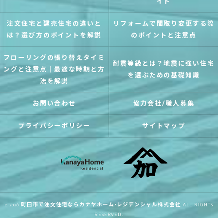
イド
注文住宅と建売住宅の違いと
リフォームで間取り変更する際
は？選び方のポイントを解説
のポイントと注意点
フローリングの張り替えタイミ
耐震等級とは？地震に強い住宅
ングと注意点｜最適な時期と方
を選ぶための基礎知識
法を解説
お問い合わせ
協力会社/職人募集
プライバシーポリシー
サイトマップ
c 2026
町田市で注文住宅ならカナヤホーム･レジデンシャル株式会社
ALL RIGHTS
RESERVED.