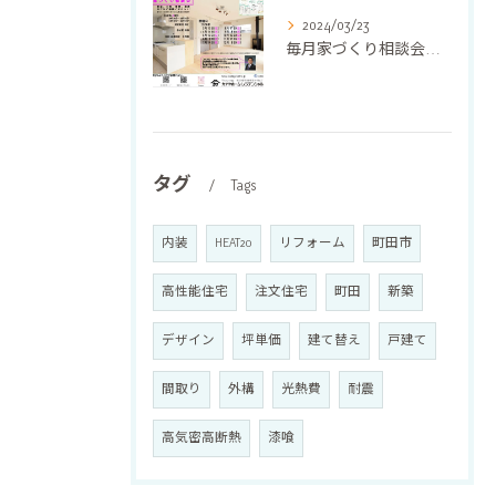
2024/03/23
毎月家づくり相談会を開催しています❣️
タグ
Tags
内装
HEAT20
リフォーム
町田市
高性能住宅
注文住宅
町田
新築
デザイン
坪単価
建て替え
戸建て
間取り
外構
光熱費
耐震
高気密高断熱
漆喰