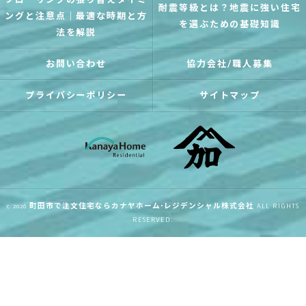
フローリングの張り替えタイミ
耐震等級とは？地震に強い住宅
ングと注意点｜最適な時期と方
を選ぶための基礎知識
法を解説
お問い合わせ
協力会社/職人募集
プライバシーポリシー
サイトマップ
c 2026
町田市で注文住宅ならカナヤホーム･レジデンシャル株式会社
ALL RIGHTS
RESERVED.