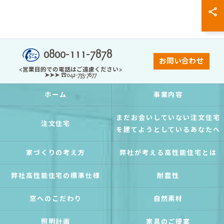
0800-111-7878
お問い合わせ
<営業目的での電話はご遠慮ください>
➤➤➤ ☎042-735-7877
ホーム
事業内容
まだお会いしていない注文住宅
注文住宅
を建てようとしているあなたへ
家づくりの考え方
弊社が考える高性能住宅とは
弊社高性能住宅の標準仕様
耐震性
窓へのこだわり
自然素材
照明計画
家具のご提案