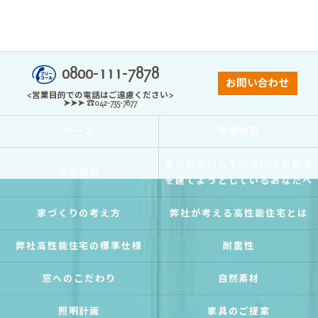
0800-111-7878
お問い合わせ
<営業目的での電話はご遠慮ください>
➤➤➤ ☎042-735-7877
ホーム
事業内容
まだお会いしていない注文住宅
注文住宅
を建てようとしているあなたへ
家づくりの考え方
弊社が考える高性能住宅とは
弊社高性能住宅の標準仕様
耐震性
窓へのこだわり
自然素材
照明計画
家具のご提案