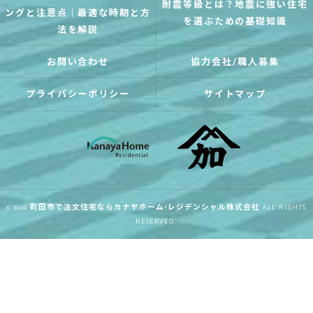
耐震等級とは？地震に強い住宅
ングと注意点｜最適な時期と方
を選ぶための基礎知識
法を解説
お問い合わせ
協力会社/職人募集
プライバシーポリシー
サイトマップ
c 2026
町田市で注文住宅ならカナヤホーム･レジデンシャル株式会社
ALL RIGHTS
RESERVED.