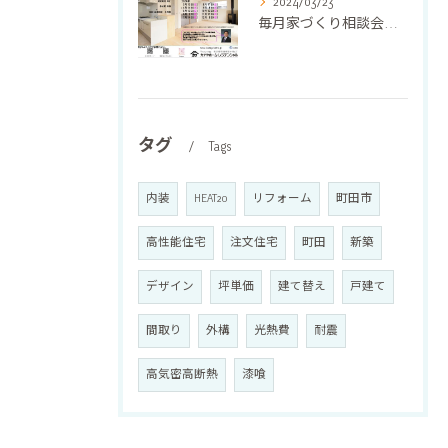
2024/03/23
毎月家づくり相談会を開催しています❣️
タグ
Tags
内装
HEAT20
リフォーム
町田市
高性能住宅
注文住宅
町田
新築
デザイン
坪単価
建て替え
戸建て
間取り
外構
光熱費
耐震
高気密高断熱
漆喰