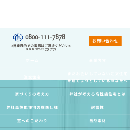
0800-111-7878
お問い合わせ
<営業目的での電話はご遠慮ください>
➤➤➤ ☎042-735-7877
ホーム
事業内容
まだお会いしていない注文住宅
注文住宅
を建てようとしているあなたへ
家づくりの考え方
弊社が考える高性能住宅とは
弊社高性能住宅の標準仕様
耐震性
窓へのこだわり
自然素材